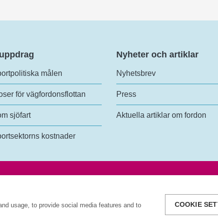
 uppdrag
Nyheter och artiklar
ortpolitiska målen
Nyhetsbrev
ser för vägfordonsflottan
Press
om sjöfart
Aktuella artiklar om fordon
ortsektorns kostnader
analys
Tel:
+46 (0)10-414 42 00
lundsgatan 54
E-post:
trafikanalys@trafa.se
3 Stockholm
Tillgänglighetsredogörelse
COOKIE SET
and usage, to provide social media features and to