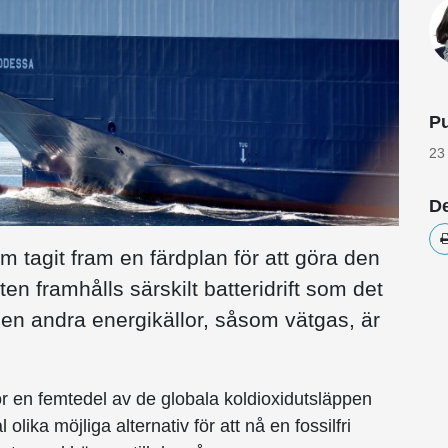
Pu
23
De
 tagit fram en färdplan för att göra den
rten framhålls särskilt batteridrift som det
men andra energikällor, såsom vätgas, är
 för en femtedel av de globala koldioxidutsläppen
 olika möjliga alternativ för att nå en fossilfri