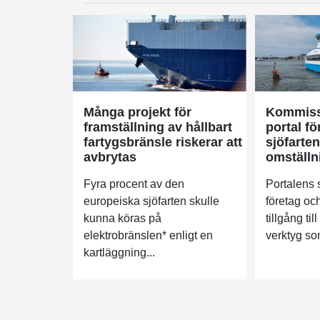
Många projekt för
Kommiss
framställning av hållbart
portal för
fartygsbränsle riskerar att
sjöfarte
avbrytas
omställn
Fyra procent av den
Portalens s
europeiska sjöfarten skulle
företag oc
kunna köras på
tillgång til
elektrobränslen* enligt en
verktyg so
kartläggning...