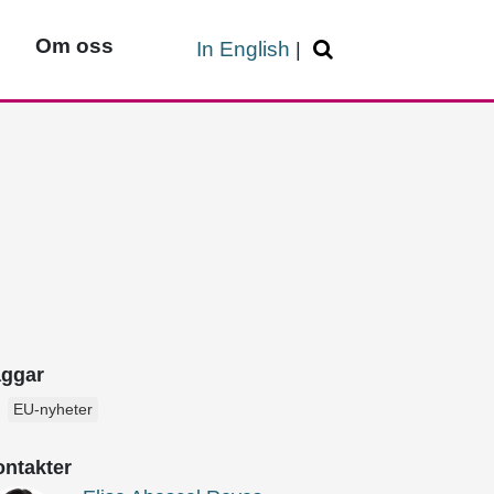
Om oss
In English
|
aggar
EU-nyheter
ntakter