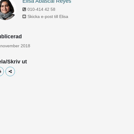
Elisa Abascal Reyes
010-414 42 58
Skicka e-post till Elisa
blicerad
 november 2018
la/Skriv ut
Skriv ut
Dela