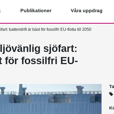
k
Publikationer
Våra uppdrag
t: batteridrift är bäst för fossilfri EU-flotta till 2050
jövänlig sjöfart:
t för fossilfri EU-
T
Ko