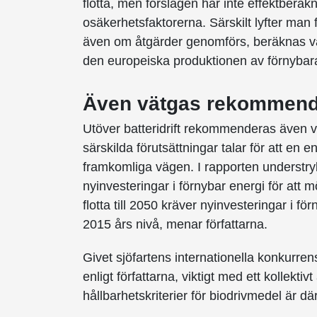
flotta, men förslagen har inte effektberä
osäkerhetsfaktorerna. Särskilt lyfter man
även om åtgärder genomförs, beräknas vä
den europeiska produktionen av förnybara
Även vätgas rekommend
Utöver batteridrift rekommenderas även 
särskilda förutsättningar talar för att en e
framkomliga vägen. I rapporten understry
nyinvesteringar i förnybar energi för att möj
flotta till 2050 kräver nyinvesteringar i f
2015 års nivå, menar författarna.
Givet sjöfartens internationella konkurrens
enligt författarna, viktigt med ett kollekti
hållbarhetskriterier för biodrivmedel är dä