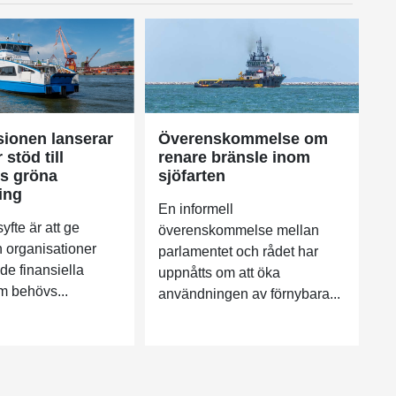
ionen lanserar
Överenskommelse om
 stöd till
renare bränsle inom
ns gröna
sjöfarten
ing
En informell
yfte är att ge
överenskommelse mellan
h organisationer
parlamentet och rådet har
l de finansiella
uppnåtts om att öka
m behövs...
användningen av förnybara...