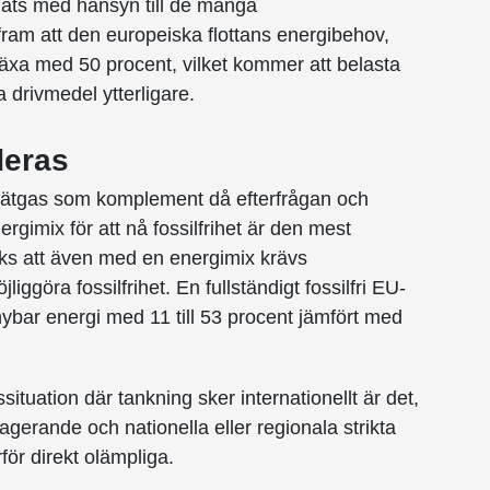
knats med hänsyn till de många
 fram att den europeiska flottans energibehov,
xa med 50 procent, vilket kommer att belasta
 drivmedel ytterligare.
eras
vätgas som komplement då efterfrågan och
nergimix för att nå fossilfrihet är den mest
ks att även med en energimix krävs
liggöra fossilfrihet. En fullständigt fossilfri EU-
örnybar energi med 11 till 53 procent jämfört med
situation där tankning sker internationellt är det,
vt agerande och nationella eller regionala strikta
rför direkt olämpliga.