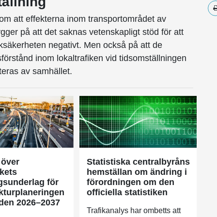
ällning
s om att effekterna inom transportområdet av
gger på att det saknas vetenskapligt stöd för att
iksäkerheten negativt. Men också på att de
stånd inom lokaltrafiken vid tidsomställningen
teras av samhället.
 över
Statistiska centralbyråns
rkets
hemställan om ändring i
ngsunderlag för
förordningen om den
ukturplaneringen
officiella statistiken
oden 2026–2037
Trafikanalys har ombetts att