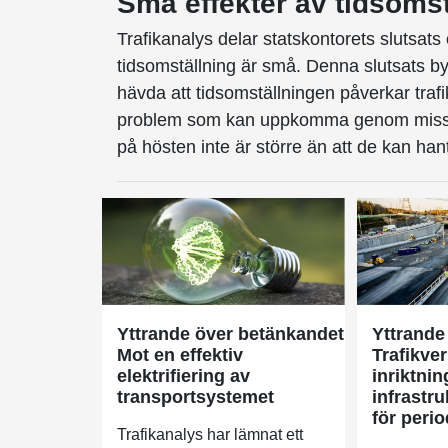
Små effekter av tidsomst
Trafikanalys delar statskontorets slutsat
tidsomställning är små. Denna slutsats by
hävda att tidsomställningen påverkar traf
problem som kan uppkomma genom missför
på hösten inte är större än att de kan han
Yttrande över betänkandet
Yttrande
Mot en effektiv
Trafikve
elektrifiering av
inriktni
transportsystemet
infrastr
för peri
Trafikanalys har lämnat ett