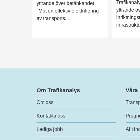
Trafikanaly
yttrande över betänkandet
yttrande öv
"Mot en effektiv elektrifiering
inriktnings
av transports...
infrastrukt
Om Trafikanalys
Våra
Om oss
Transp
Kontakta oss
Progno
Lediga jobb
Allt in