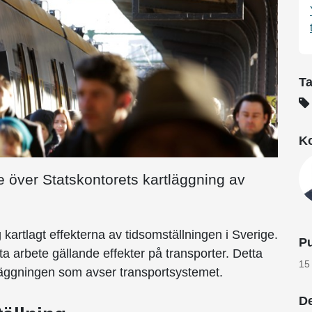
T
Ko
de över Statskontorets kartläggning av
kartlagt effekterna av tidsomställningen i Sverige.
Pu
tta arbete gällande effekter på transporter. Detta
15
rtläggningen som avser transportsystemet.
De