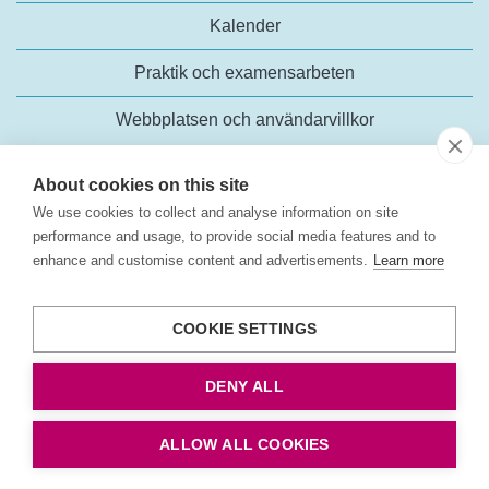
Kalender
Praktik och examensarbeten
Webbplatsen och användarvillkor
About cookies on this site
We use cookies to collect and analyse information on site
performance and usage, to provide social media features and to
enhance and customise content and advertisements.
Learn more
Trafikanalys
Rosenlundsgatan 54
COOKIE SETTINGS
118 63 Stockholm
Tel:
+46 (0)10-414 42 00
DENY ALL
E-post:
trafikanalys@trafa.se
Tillgänglighetsredogörelse
ALLOW ALL COOKIES