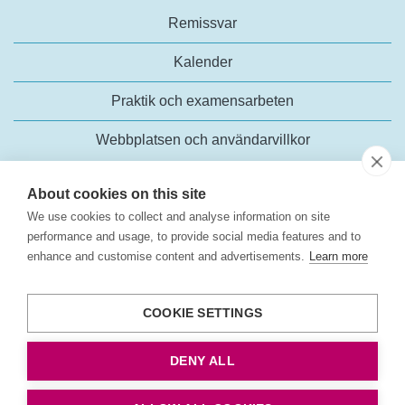
Remissvar
Kalender
Praktik och examensarbeten
Webbplatsen och användarvillkor
About cookies on this site
We use cookies to collect and analyse information on site
performance and usage, to provide social media features and to
enhance and customise content and advertisements.
Learn more
Trafikanalys
Rosenlundsgatan 54
COOKIE SETTINGS
118 63 Stockholm
Tel:
+46 (0)10-414 42 00
DENY ALL
E-post:
trafikanalys@trafa.se
Tillgänglighetsredogörelse