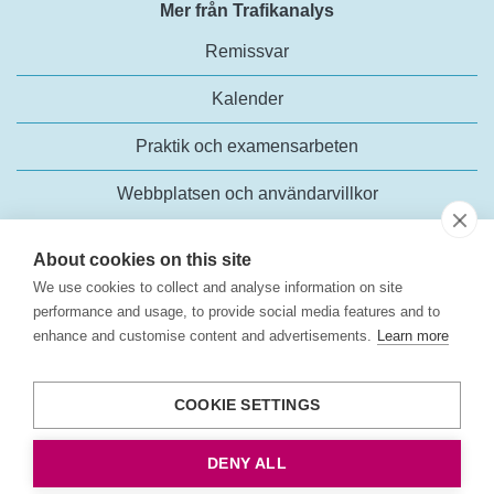
Mer från Trafikanalys
Remissvar
Kalender
Praktik och examensarbeten
Webbplatsen och användarvillkor
About cookies on this site
We use cookies to collect and analyse information on site
performance and usage, to provide social media features and to
enhance and customise content and advertisements.
Learn more
Trafikanalys
Rosenlundsgatan 54
COOKIE SETTINGS
118 63 Stockholm
Tel:
+46 (0)10-414 42 00
DENY ALL
E-post:
trafikanalys@trafa.se