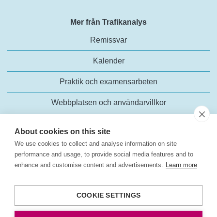
Mer från Trafikanalys
Remissvar
Kalender
Praktik och examensarbeten
Webbplatsen och användarvillkor
About cookies on this site
We use cookies to collect and analyse information on site
performance and usage, to provide social media features and to
enhance and customise content and advertisements.
Learn more
Trafikanalys
Rosenlundsgatan 54
COOKIE SETTINGS
118 63 Stockholm