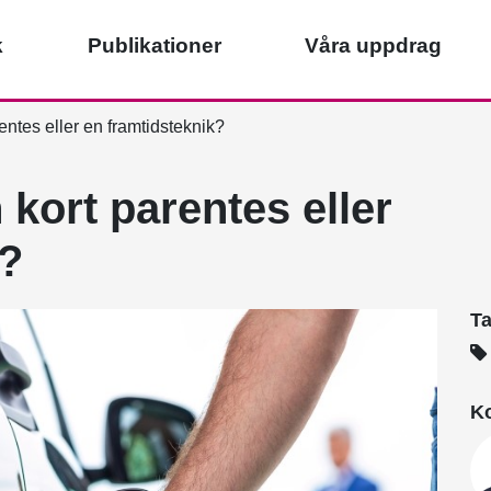
k
Publikationer
Våra uppdrag
entes eller en framtidsteknik?
 kort parentes eller
k?
T
Ko