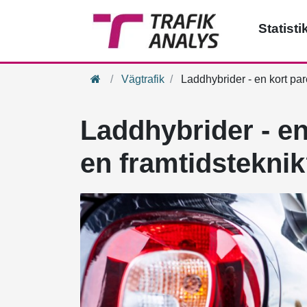
Statisti
Hem
Vägtrafik
Laddhybrider - en kort par
Laddhybrider - en
en framtidstekni