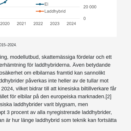
 2015–2024.
ning, modellutbud, skattemässiga fördelar och ett
s återhämtning för laddhybriderna. Även betydande
osäkerhet om elbilarnas framtid kan sannolikt
addhybrider påverkas inte heller av de tullar mot
24, vilket bidrar till att kinesiska biltillverkare får
tället för elbilar på den europeiska marknaden.[2]
esiska laddhybrider varit blygsam, men
ppt 3 procent av alla nyregistrerade laddhybrider,
n är hur länge laddhybrid som teknik kan fortsätta