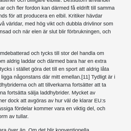
atterier och billigare elbilar. Dessutom använder
lar och fler fordon kan därmed få eldrift till samma
ds för att producera en elbil. Kritiker hävdar
 två världar, med hög vikt och dubbla drivlinor som
ad och när elen är slut blir förbrukningen, och
mdebatterad och tycks till stor del handla om
m aldrig laddar och därmed bara har en extra
ks i stället göra det till en sport att aldrig låta
igga någonstans där mitt emellan.[11] Tydligt är i
hybriderna och att tillverkarna fortsätter att ta
na fortsätta sälja laddhybrider. Mycket av
er dock att avgöras av hur väl de klarar EU:s
ässiga fördelar kommer vara en viktig del, och
orm av tullar.
vara över än. Om det blir konventionella