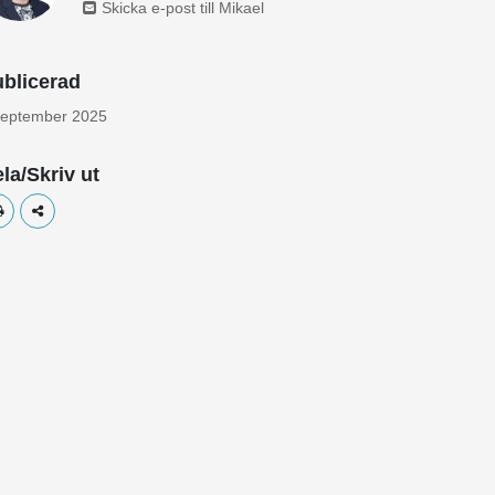
Skicka e-post till Mikael
blicerad
september 2025
la/Skriv ut
Skriv ut
Dela