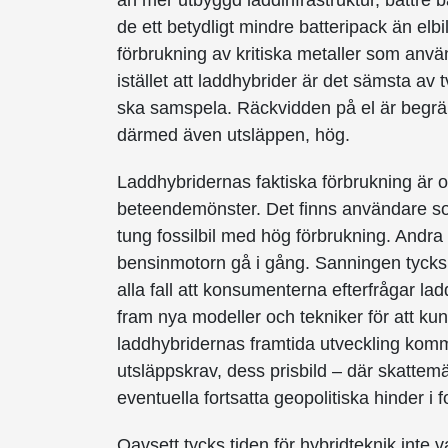
än mer utbyggd laddinfrastruktur, bättre b
de ett betydligt mindre batteripack än elbi
förbrukning av kritiska metaller som använ
istället att laddhybrider är det sämsta av
ska samspela. Räckvidden på el är begräns
därmed även utsläppen, hög.
Laddhybridernas faktiska förbrukning är o
beteendemönster. Det finns användare so
tung fossilbil med hög förbrukning. Andra tyc
bensinmotorn gå i gång. Sanningen tycks l
alla fall att konsumenterna efterfrågar ladd
fram nya modeller och tekniker för att kun
laddhybridernas framtida utveckling komm
utsläppskrav, dess prisbild – där skattem
eventuella fortsatta geopolitiska hinder i f
Oavsett tycks tiden för hybridteknik inte 