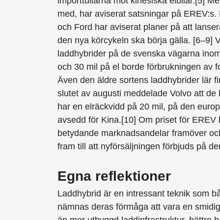
importtullarna mot kinesiska elbilar.[5] M
med, har aviserat satsningar på EREV:s
och Ford har aviserat planer på att lanse
den nya körcykeln ska börja gälla. [6–9] 
laddhybrider på de svenska vägarna inom 
och 30 mil på el borde förbrukningen av fo
Även den äldre sortens laddhybrider lär f
slutet av augusti meddelade Volvo att de
har en elräckvidd på 20 mil, på den europ
avsedd för Kina.[10] Om priset för EREV b
betydande marknadsandelar framöver och 
fram till att nyförsäljningen förbjuds på
Egna reflektioner
Laddhybrid är en intressant teknik som båd
nämnas deras förmåga att vara en smidig 