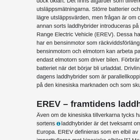
dock oklart. Det finns åtgärder som tillver
utsläppsmätningarna. Större batterier oc
lägre utsläppsvärden, men frågan är om d
annan sorts laddhybrider introduceras p
Range Electric Vehicle (EREV). Dessa har 
har en bensinmotor som räckviddsförlängar
bensinmotorn och elmotorn kan arbeta parall
endast elmotorn som driver bilen. Förbrä
batteriet när det börjar bli urladdat. Drivl
dagens laddhybrider som är parallellkoppla
på den kinesiska marknaden och som skul
EREV – framtidens ladd
Även om de kinesiska tillverkarna tycks h
sortens
laddhybrider är det tveksamt om
Europa. EREV definieras som en elbil av