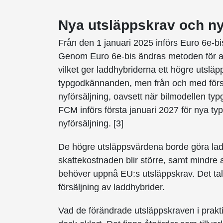
Nya utsläppskrav och ny
Från den 1 januari 2025 införs Euro 6e-bi
Genom Euro 6e-bis ändras metoden för att
vilket ger laddhybriderna ett högre utslä
typgodkännanden, men från och med första
nyförsäljning, oavsett när bilmodellen t
FCM införs första januari 2027 för nya ty
nyförsäljning. [3]
De högre utsläppsvärdena borde göra lad
skattekostnaden blir större, samt mindre at
behöver uppnå EU:s utsläppskrav. Det ta
försäljning av laddhybrider.
Vad de förändrade utsläppskraven i prakt