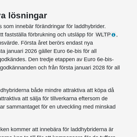
a lösningar
s som innebär förändringar för laddhybrider.
 fastställa förbrukning och utsläpp för
WLTP
,
ppsvärde. Första året berörs endast nya
 januari 2026 gäller Euro 6e-bis för all
ypgodkändes. Den tredje etappen av Euro 6e-bis-
pgodkännanden och från första januari 2028 för all
dhybriderna både mindre attraktiva att köpa då
traktiva att sälja för tillverkarna eftersom de
lar sammantaget för en utveckling med minskad
iken kommer att innebära för laddhybriderna är