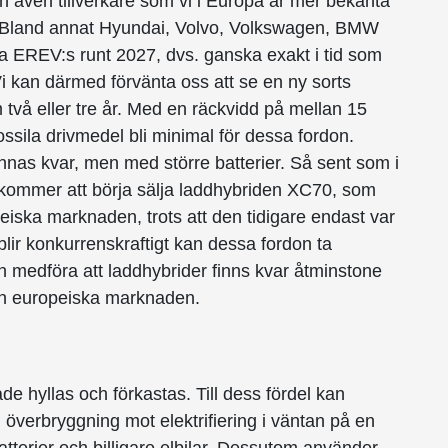
en även tillverkare som vi i Europa är mer bekanta
. Bland annat Hyundai, Volvo, Volkswagen, BMW
ra EREV:s runt 2027, dvs. ganska exakt i tid som
Vi kan därmed förvänta oss att se en ny sorts
två eller tre år. Med en räckvidd på mellan 15
ssila drivmedel bli minimal för dessa fordon.
innas kvar, men med större batterier. Så sent som i
 kommer att börja sälja laddhybriden XC70, som
eiska marknaden, trots att den tidigare endast var
lir konkurrenskraftigt kan dessa fordon ta
medföra att laddhybrider finns kvar åtminstone
 den europeiska marknaden.
e hyllas och förkastas. Till dess fördel kan
överbryggning mot elektrifiering i väntan på en