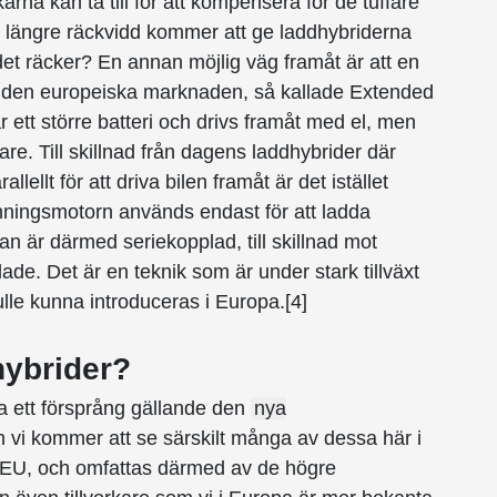
karna kan ta till för att kompensera för de tuffare
h längre räckvidd kommer att ge laddhybriderna
et räcker? En annan möjlig väg framåt är att en
å den europeiska marknaden, så kallade Extended
ett större batteri och drivs framåt med el, men
e. Till skillnad från dagens laddhybrider där
ellt för att driva bilen framåt är det istället
nningsmotorn används endast för att ladda
inan är därmed seriekopplad, till skillnad mot
de. Det är en teknik som är under stark tillväxt
le kunna introduceras i Europa.[4]
hybrider?
a ett försprång gällande den
nya
 vi kommer att se särskilt många av dessa här i
 EU, och omfattas därmed av de högre