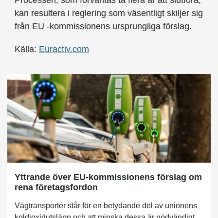
Processen, som förväntas ta flera år att slutföra,
kan resultera i reglering som väsentligt skiljer sig
från EU -kommissionens ursprungliga förslag.
Källa:
Euractiv.com
Yttrande över EU-kommissionens förslag om
rena företagsfordon
Vägtransporter står för en betydande del av unionens
koldioxidutsläpp och att minska dessa är nödvändigt...