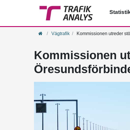
Statisti
Hem
Vägtrafik
Kommissionen utreder stöd
Kommissionen utre
Öresundsförbind