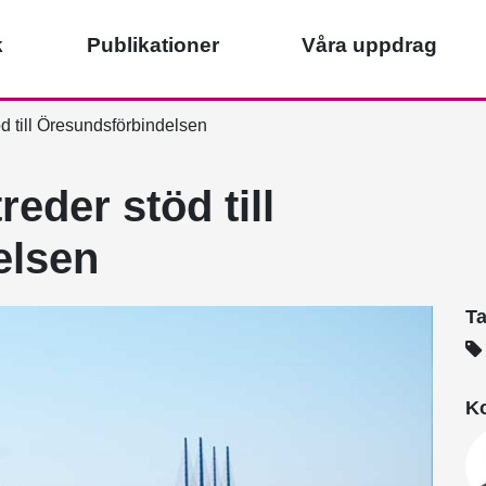
k
Publikationer
Våra uppdrag
 till Öresundsförbindelsen
der stöd till
elsen
T
Ko