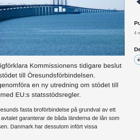
Pu
4 
De
tigförklara Kommissionens tidigare beslut
tödet till Öresundsförbindelsen.
nomföra en ny utredning om stödet till
 med EU:s statsstödsregler.
esunds fasta broförbindelse på grundval av ett
 avtalet garanterar de båda länderna de lån som
delsen. Danmark har dessutom infört vissa