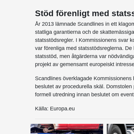
Stöd förenligt med stats
År 2013 lämnade Scandlines in ett klagom
statliga garantierna och de skattemässiga
statsstödsregler. I Kommissionens svar 
var förenliga med statsstödsreglerna. De 
statsstöd, men åtgärderna var nödvändiga
projekt av gemensamt europeiskt intresse
Scandlines överklagade Kommissionens be
beslutet av procedurella skäl. Domstole
formell utredning innan beslutet om eventue
Källa: Europa.eu