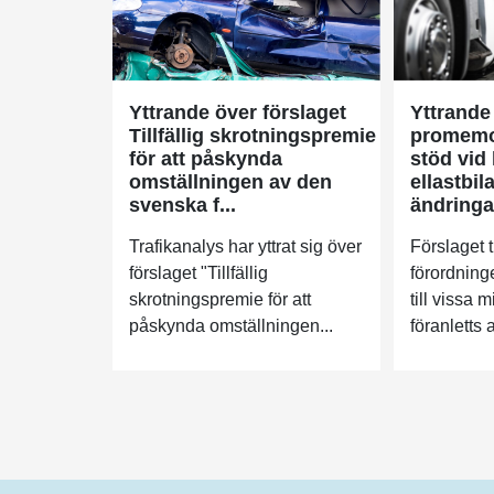
Yttrande över förslaget
Yttrande
Tillfällig skrotningspremie
promemor
för att påskynda
stöd vid 
omställningen av den
ellastbil
svenska f...
ändringar
Trafikanalys har yttrat sig över
Förslaget t
förslaget "Tillfällig
förordninge
skrotningspremie för att
till vissa 
påskynda omställningen...
föranletts a