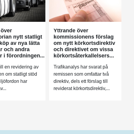
 över
Yttrande över
ian nytt statligt
kommissionens förslag
köp av nya lätta
om nytt körkortsdirektiv
ar och andra
och direktivet om vissa
 i förordningen...
körkortsåterkallelsers...
ill en revidering av
Trafikanalys har svarat på
n om statligt stöd
remissen som omfattar två
miljöfordon har
direktiv, dels ett förslag till
v...
reviderat körkortsdirektiv,...