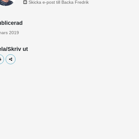
Skicka e-post till Backa Fredrik
blicerad
mars 2019
la/Skriv ut
Skriv ut
Dela