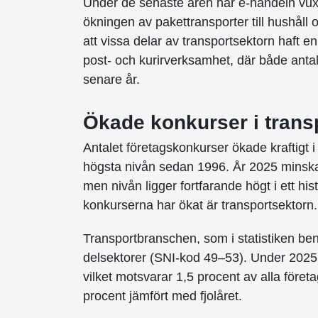
Under de senaste åren har e-handeln vuxit 
ökningen av pakettransporter till hushåll o
att vissa delar av transportsektorn haft en
post- och kurirverksamhet, där både antal
senare år.
Ökade konkurser i trans
Antalet företagskonkurser ökade kraftigt
högsta nivån sedan 1996. År 2025 minskad
men nivån ligger fortfarande högt i ett hi
konkurserna har ökat är transportsektorn.
Transportbranschen, som i statistiken b
delsektorer (SNI-kod 49–53). Under 2025
vilket motsvarar 1,5 procent av alla föret
procent jämfört med fjolåret.