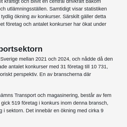
kraftigt och blivit en central drivkraft bakom
ch utlämningsställen. Samtidigt visar statistiken
 tydlig ökning av konkurser. Särskilt gäller detta
et företag och antalet konkurser har ökat under
portsektorn
 i Sverige mellan 2021 och 2024, och nådde då den
e antalet konkurser med 31 företag till 10 731,
storiskt perspektiv. En av branscherna där
enämns Transport och magasinering, består av fem
 gick 519 företag i konkurs inom denna bransch,
ag i sektorn. Det innebär en ökning med cirka 9