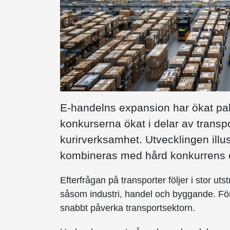
E-handelns expansion har ökat pak
konkurserna ökat i delar av transp
kurirverksamhet. Utvecklingen ill
kombineras med hård konkurrens 
Efterfrågan på transporter följer i stor u
såsom industri, handel och byggande. För
snabbt påverka transportsektorn.