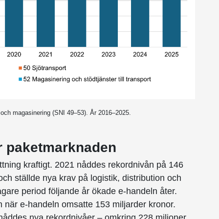
 och magasinering (SNI 49–53). År 2016–2025.
ör paketmarknaden
ning kraftigt. 2021 nåddes rekordnivån på 146
ch ställde nya krav på logistik, distribution och
agare period följande år ökade e-handeln åter.
 när e-handeln omsatte 153 miljarder kronor.
åddes nya rekordnivåer – omkring 228 miljoner