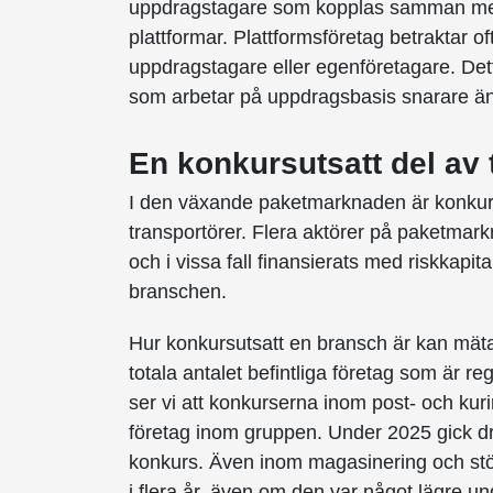
uppdragstagare som kopplas samman med 
plattformar. Plattformsföretag betraktar o
uppdragstagare eller egenföretagare. Dett
som arbetar på uppdragsbasis snarare än 
En konkursutsatt del av
I den växande paketmarknaden är konkur
transportörer. Flera aktörer på paketma
och i vissa fall finansierats med riskkapita
branschen.
Hur konkursutsatt en bransch är kan mätas
totala antalet befintliga företag som är r
ser vi att konkurserna inom post- och kuri
företag inom gruppen. Under 2025 gick dr
konkurs. Även inom magasinering och stödt
i flera år, även om den var något lägre u