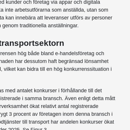
kunder och företag via appar och digitala
fta inte arbetsutförarna som anställda, utan som
a kan innebära att leveranser utförs av personer
genom traditionella anställningar.
 transportsektorn
rensen hög både bland e-handelsföretag och
rknaden har dessutom haft begränsad lönsamhet
l, vilket kan bidra till en hög konkurrenssituation i
 med antalet konkurser i förhållande till det
egistrerade i samma bransch. Även enligt detta mått
rverksamhet ökat relativt antal registrerade
ygt 3 procent av företagen inom denna bransch i
jänster till transport har andelen konkurser ökat
nder 2025. Se Figur 3.