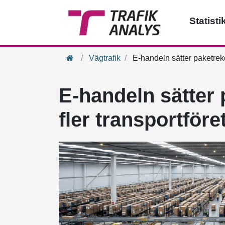
Statisti
Hem
Vägtrafik
E-handeln sätter paketreko
E-handeln sätter
fler transportföre