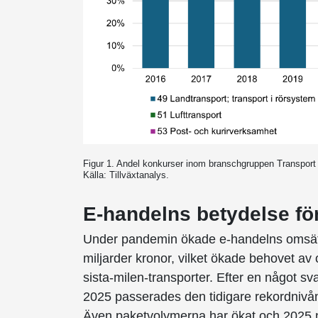
Figur 1. Andel konkurser inom branschgruppen Transport
Källa: Tillväxtanalys.
E-handelns betydelse f
Under pandemin ökade e-handelns omsätt
miljarder kronor, vilket ökade behovet av o
sista-milen-transporter. Efter en något sv
2025 passerades den tidigare rekordnivån
Även paketvolymerna har ökat och 2025 n