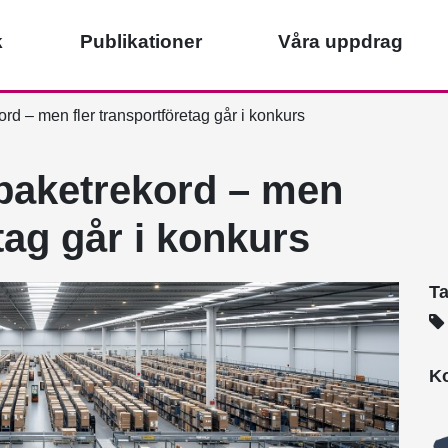
k
Publikationer
Våra uppdrag
rd – men fler transportföretag går i konkurs
 paketrekord – men
tag går i konkurs
T
Ko