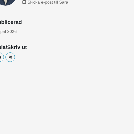
Skicka e-post till Sara
blicerad
pril 2026
la/Skriv ut
Skriv ut
Dela