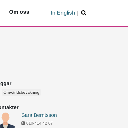
Om oss
In English
|
aggar
Omvärldsbevakning
ntakter
Sara Berntsson
010-414 42 07