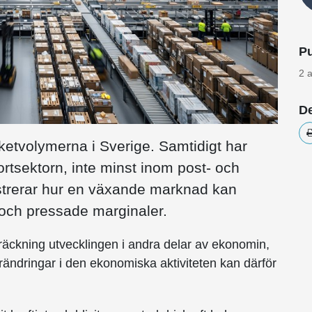
Pu
2 a
De
etvolymerna i Sverige. Samtidigt har
ortsektorn, inte minst inom post- och
ustrerar hur en växande marknad kan
och pressade marginaler.
tsträckning utvecklingen i andra delar av ekonomin,
ändringar i den ekonomiska aktiviteten kan därför