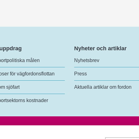
 uppdrag
Nyheter och artiklar
ortpolitiska målen
Nyhetsbrev
ser för vägfordonsflottan
Press
om sjöfart
Aktuella artiklar om fordon
ortsektorns kostnader
analys
Tel:
+46 (0)10-414 42 00
lundsgatan 54
E-post:
trafikanalys@trafa.se