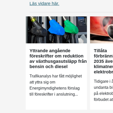
Läs vidare här.
Yttrande angående
Tillåta
föreskrifter om reduktion
förbränn
av växthusgasutsläpp från
2035 äv
bensin och diesel
klimatneu
elektrob
Trafikanalys har fått möjlighet
Tidigare i 
att yttra sig om
undanta bi
Energimyndighetens förslag
på elektro
till föreskrifter i anslutning...
förbudet att