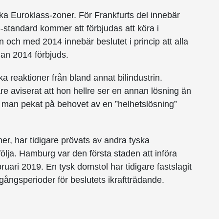
lika Euroklass-zoner. För Frankfurts del innebär
-6-standard kommer att förbjudas att köra i
 och med 2014 innebär beslutet i princip att alla
nan 2014 förbjuds.
ka reaktioner från bland annat bilindustrin.
e aviserat att hon hellre ser en annan lösning än
ar man pekat på behovet av en ”helhetslösning”
er, har tidigare prövats av andra tyska
följa. Hamburg var den första staden att införa
bruari 2019. En tysk domstol har tidigare fastslagit
gångsperioder för beslutets ikraftträdande.