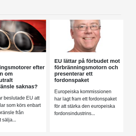
EU lättar på förbudet mot
ingsmotorer efter
förbränningsmotorn och
en om
presenterar ett
tralt
fordonspaket
ränsle saknas?
Europeiska kommissionen
år beslutade EU att
har lagt fram ett fordonspaket
lar som körs enbart
för att stärka den europeiska
bränsle från
fordonsindustrins...
 sälja...