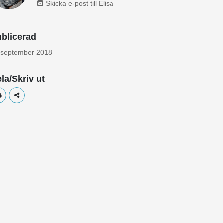
Skicka e-post till Elisa
blicerad
 september 2018
la/Skriv ut
Skriv ut
Dela