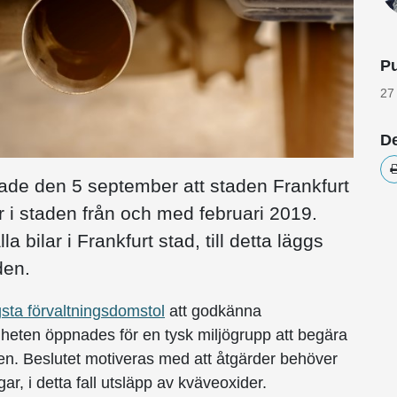
Pu
27
De
tade den 5 september att staden Frankfurt
ar i staden från och med februari 2019.
 bilar i Frankfurt stad, till detta läggs
den.
gsta förvaltningsdomstol
att godkänna
gheten öppnades för en tysk miljögrupp att begära
ten. Beslutet motiveras med att åtgärder behöver
gar, i detta fall utsläpp av kväveoxider.