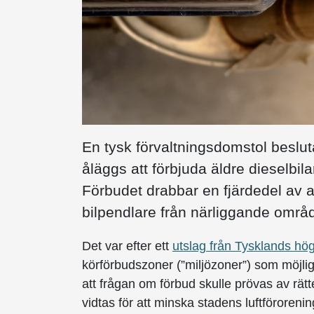
En tysk förvaltningsdomstol beslu
åläggs att förbjuda äldre dieselbil
Förbudet drabbar en fjärdedel av alla
bilpendlare från närliggande områ
Det var efter ett
utslag från Tysklands hö
körförbudszoner (”miljözoner”) som möjli
att frågan om förbud skulle prövas av rät
vidtas för att minska stadens luftförorenin