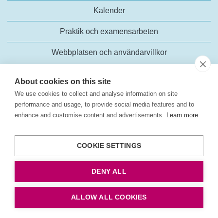
Kalender
Praktik och examensarbeten
Webbplatsen och användarvillkor
About cookies on this site
We use cookies to collect and analyse information on site
performance and usage, to provide social media features and to
enhance and customise content and advertisements.
Learn more
Trafikanalys
Rosenlundsgatan 54
COOKIE SETTINGS
118 63 Stockholm
Tel:
+46 (0)10-414 42 00
DENY ALL
E-post:
trafikanalys@trafa.se
Tillgänglighetsredogörelse
ALLOW ALL COOKIES