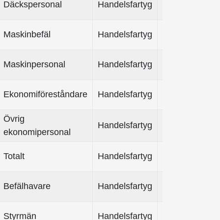
Däckspersonal
Handelsfartyg
Maskinbefäl
Handelsfartyg
Maskinpersonal
Handelsfartyg
Ekonomiföreståndare
Handelsfartyg
Övrig
Handelsfartyg
1
ekonomipersonal
Totalt
Handelsfartyg
2
Befälhavare
Handelsfartyg
Styrmän
Handelsfartyg