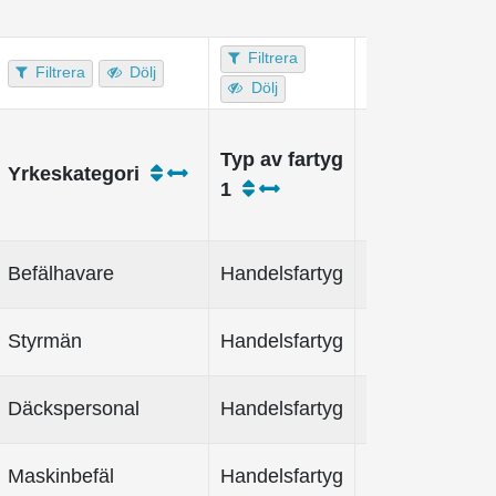
Filtrera
Filtrera
Dölj
Dölj
Antal
Typ av fartyg
ombordanstäl
Yrkeskategori
1
genomsnittlig
per dag
Befälhavare
Handelsfartyg
Styrmän
Handelsfartyg
Däckspersonal
Handelsfartyg
Maskinbefäl
Handelsfartyg