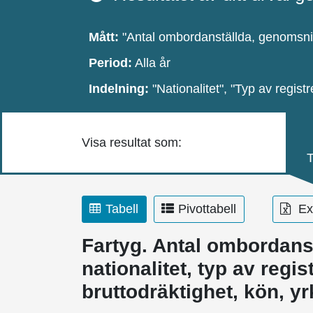
Mått:
"Antal ombordanställda, genomsnitt
Period:
Alla år
Indelning:
"Nationalitet", "Typ av registr
Visa resultat som:
T
Tabell
Pivottabell
Exp
Fartyg. Antal ombordanst
nationalitet, typ av regis
bruttodräktighet, kön, yr