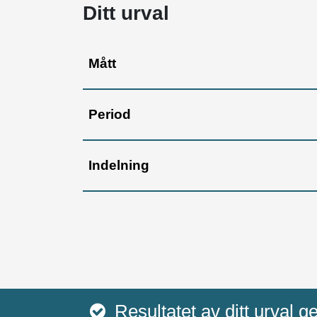
Ditt urval
Mått
Period
Indelning
Resultatet av ditt urval g