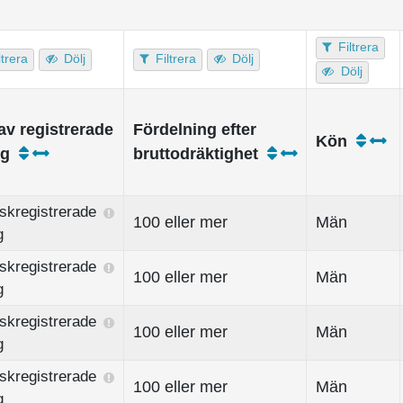
Filtrera
ltrera
Dölj
Filtrera
Dölj
Dölj
av registrerade
Fördelning efter
Kön
yg
bruttodräktighet
skregistrerade
100 eller mer
Män
g
skregistrerade
100 eller mer
Män
g
skregistrerade
100 eller mer
Män
g
skregistrerade
100 eller mer
Män
g