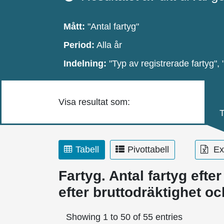
Mått:
"Antal fartyg"
Period:
Alla år
Indelning:
"Typ av registrerade fartyg", 
Visa resultat som:
T
Tabell
Pivottabell
Exp
Fartyg. Antal fartyg efter
efter bruttodräktighet oc
Showing 1 to 50 of 55 entries