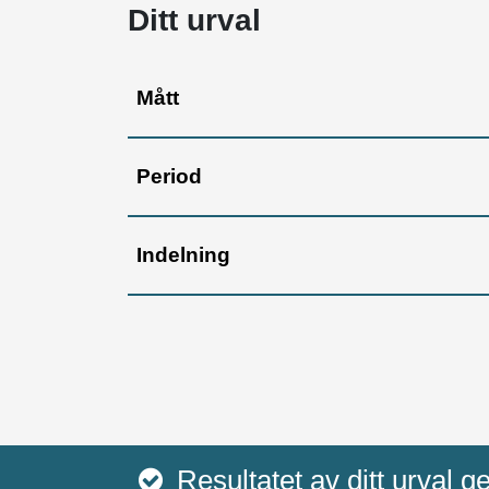
Ditt urval
Mått
Period
Indelning
Resultatet av ditt urval g