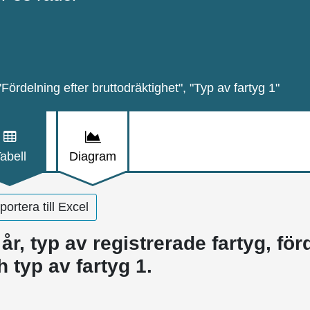
"Fördelning efter bruttodräktighet", "Typ av fartyg 1"
abell
Diagram
ortera till Excel
 år, typ av registrerade fartyg, fö
h typ av fartyg 1.