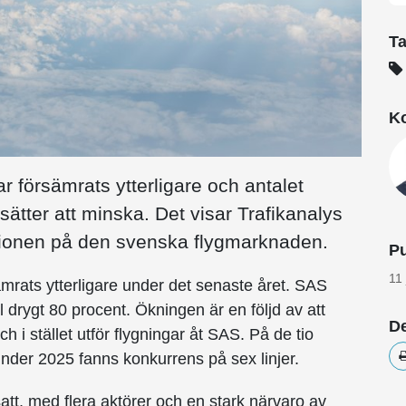
T
Ko
r försämrats ytterligare och antalet
sätter att minska. Det visar Trafikanalys
ationen på den svenska flygmarknaden.
Pu
11
mrats ytterligare under det senaste året. SAS
 drygt 80 procent. Ökningen är en följd av att
De
 i stället utför flygningar åt SAS. På de tio
under 2025 fanns konkurrens på sex linjer.
tt, med flera aktörer och en stark närvaro av