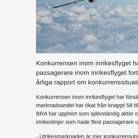
Konkurrensen inom inrikesflyget ha
passagerare inom inrikesflyget fort
årliga rapport om konkurrenssitu
Konkurrensen inom inrikesflyget har försä
marknadsandel har ökat från knappt 58 till
BRA har upphört som självständig aktör och
inrikeslinjer som hade flest passagerare 
- Utrikesmarknaden är mer konkurrensutsa