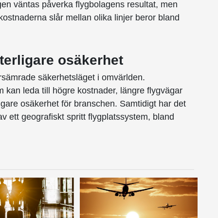
gen väntas påverka flygbolagens resultat, men
kostnaderna slår mellan olika linjer beror bland
terligare osäkerhet
rsämrade säkerhetsläget i omvärlden.
m kan leda till högre kostnader, längre flygvägar
rligare osäkerhet för branschen. Samtidigt har det
 ett geografiskt spritt flygplatssystem, bland