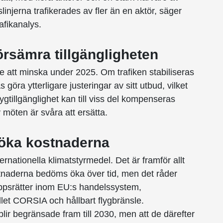
linjerna trafikerades av fler än en aktör, säger
afikanalys.
örsämra tillgängligheten
tte att minska under 2025. Om trafiken stabiliseras
öra ytterligare justeringar av sitt utbud, vilket
ygtillgänglighet kan till viss del kompenseras
möten är svåra att ersätta.
 öka kostnaderna
ernationella klimatstyrmedel. Det är framför allt
naderna bedöms öka över tid, men det råder
äppsrätter inom EU:s handelssystem,
let CORSIA och hållbart flygbränsle.
ir begränsade fram till 2030, men att de därefter