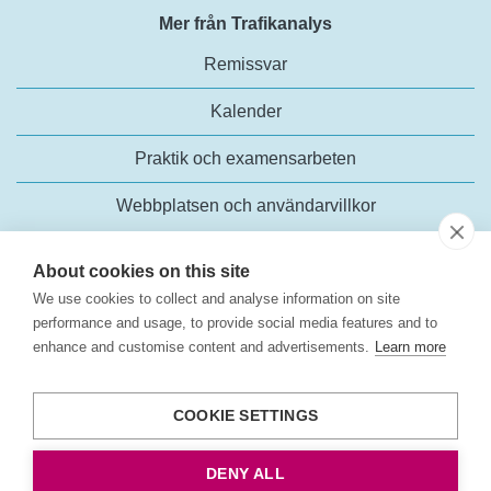
Mer från Trafikanalys
Remissvar
Kalender
Praktik och examensarbeten
Webbplatsen och användarvillkor
About cookies on this site
We use cookies to collect and analyse information on site
performance and usage, to provide social media features and to
enhance and customise content and advertisements.
Learn more
Trafikanalys
Rosenlundsgatan 54
COOKIE SETTINGS
118 63 Stockholm
Tel:
+46 (0)10-414 42 00
DENY ALL
E-post:
trafikanalys@trafa.se