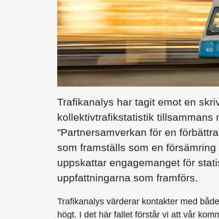
Trafikanalys har tagit emot en skri
kollektivtrafikstatistik tillsammans
"Partnersamverkan för en förbättrad 
som framställs som en försämring av
uppskattar engagemanget för statis
uppfattningarna som framförs.
Trafikanalys värderar kontakter med både
högt. I det här fallet förstår vi att vår ko