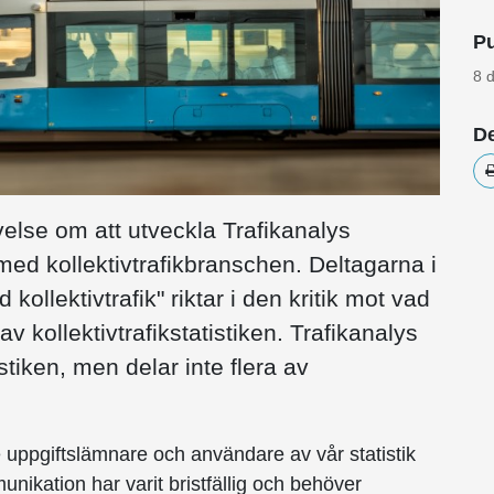
Pu
8 
De
velse om att utveckla Trafikanalys
 med kollektivtrafik­branschen. Deltagarna i
kollektivtrafik" riktar i den kritik mot vad
 kollektivtrafikstatistiken. Trafikanalys
tiken, men delar inte flera av
 uppgiftslämnare och användare av vår statistik
mmunikation har varit bristfällig och behöver