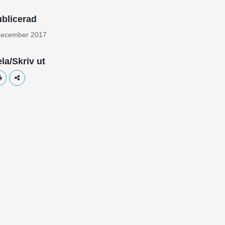
blicerad
december 2017
la/Skriv ut
Skriv ut
Dela