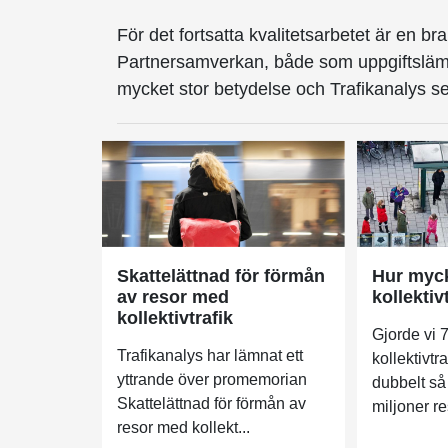
För det fortsatta kvalitetsarbetet är en br
Partnersamverkan, både som uppgiftslämn
mycket stor betydelse och Trafikanalys s
Skattelättnad för förmån
Hur myck
av resor med
kollektiv
kollektivtrafik
Gjorde vi 7
Trafikanalys har lämnat ett
kollektivtr
yttrande över promemorian
dubbelt så
Skattelättnad för förmån av
miljoner re
resor med kollekt...