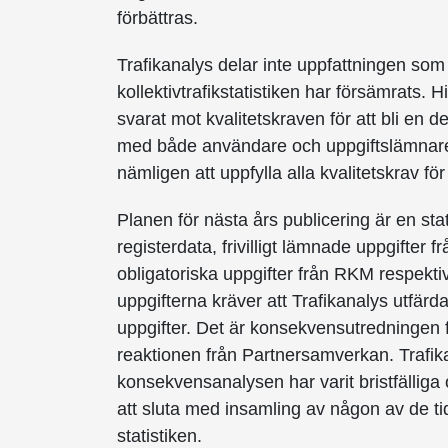
förbättras.
Trafikanalys delar inte uppfattningen som f
kollektivtrafikstatistiken har försämrats. Hi
svarat mot kvalitetskraven för att bli en del
med både användare och uppgiftslämnare, h
nämligen att uppfylla alla kvalitetskrav för 
Planen för nästa års publicering är en st
registerdata, frivilligt lämnade uppgifte
obligatoriska uppgifter från RKM respekt
uppgifterna kräver att Trafikanalys utfärda
uppgifter. Det är konsekvens­utredningen 
reaktionen från Partnersamverkan. Trafikan
konsekvensanalysen har varit bristfälliga 
att sluta med insamling av någon av de ti
statistiken.