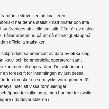
ramförs i skrivelsen att kvaliteten i
storiskt har denna statistik haft brister och inte
 av Sveriges officiella statistik. Efter år av dialog
åller arbetet nu på att nå ett viktigt etappmål,
den officiella statistiken.
atistikprodukt sammansatt av data av
olika
slag;
r från RKM och kommersiella operatörer samt
ive kommersiella operatörer. De sistnämnda
r en föreskrift för insamlingen av just dessa
för den föreskriften som tycks vara grunden för
alys inser att vissa formuleringar i
och öppna för tolkningar, men har inte för avsikt
digare utbudsvariablerna i