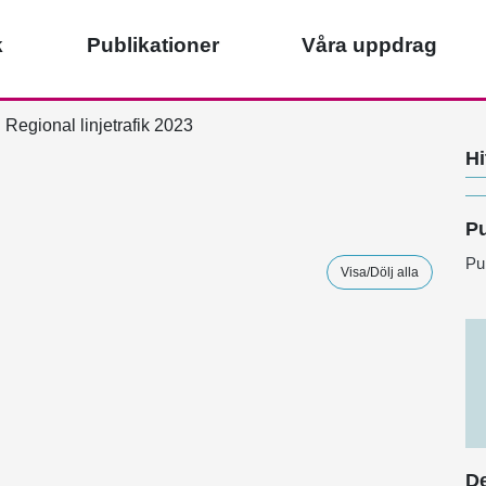
k
Publikationer
Våra uppdrag
Regional linjetrafik 2023
Hi
Pu
Pu
Visa/Dölj alla
De