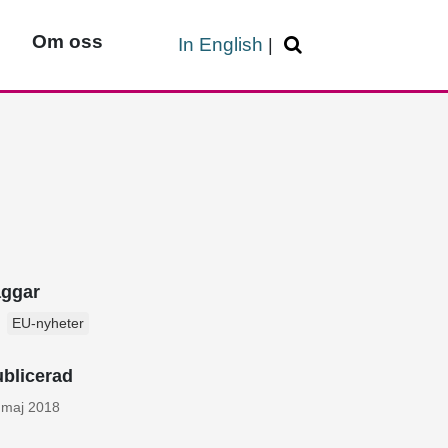
Om oss
In English
|
aggar
EU-nyheter
blicerad
 maj 2018