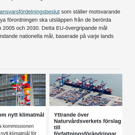
ansvarsfördelningsbeslut
som ställer motsvarande
nya förordningen ska utsläppen från de berörda
n 2005 och 2030. Detta EU-övergripande mål
ndande nationella mål, baserade på varje lands
om nytt klimatmål
Yttrande över
Naturvårdsverkets förslag
a kommissionen
till
t nytt klimatmål för
författningsförändringar