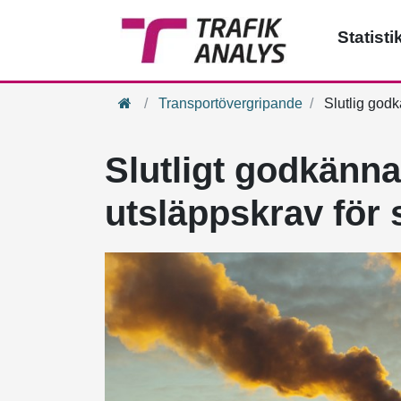
Statisti
Hem
Transportövergripande
Slutlig godk
Slutligt godkänna
utsläppskrav för 