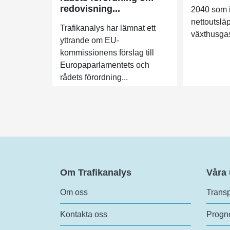
redovisning...
2040 som i
nettoutslä
Trafikanalys har lämnat ett
växthusgas
yttrande om EU-
kommissionens förslag till
Europaparlamentets och
rådets förordning...
Om Trafikanalys
Våra
Om oss
Transp
Kontakta oss
Progno