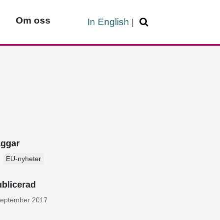
Om oss
In English
|
aggar
EU-nyheter
blicerad
september 2017