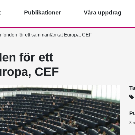
k
Publikationer
Våra uppdrag
n fonden för ett sammanlänkat Europa, CEF
en för ett
ropa, CEF
T
Pu
8 