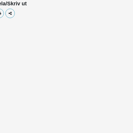
la/Skriv ut
Skriv ut
Dela