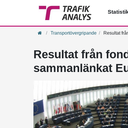
Statisti
Hem
Transportövergripande
Resultat frå
Resultat från fond
sammanlänkat Eu