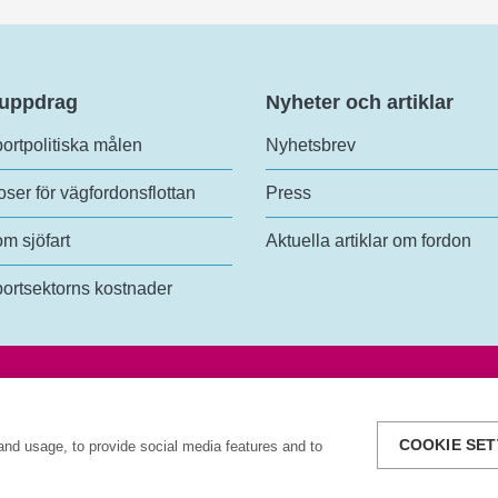
 uppdrag
Nyheter och artiklar
ortpolitiska målen
Nyhetsbrev
ser för vägfordonsflottan
Press
om sjöfart
Aktuella artiklar om fordon
ortsektorns kostnader
analys
Tel:
+46 (0)10-414 42 00
lundsgatan 54
E-post:
trafikanalys@trafa.se
3 Stockholm
Tillgänglighetsredogörelse
COOKIE SET
and usage, to provide social media features and to