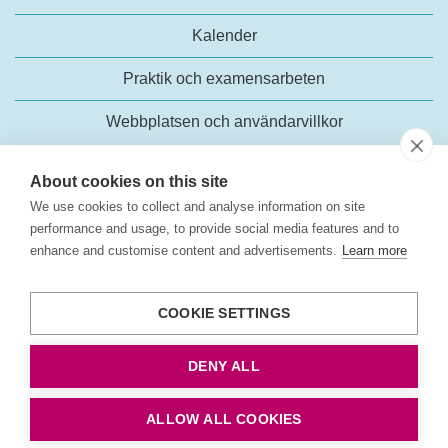
Kalender
Praktik och examensarbeten
Webbplatsen och användarvillkor
About cookies on this site
We use cookies to collect and analyse information on site
performance and usage, to provide social media features and to
enhance and customise content and advertisements.
Learn more
Trafikanalys
Rosenlundsgatan 54
COOKIE SETTINGS
118 63 Stockholm
Tel:
+46 (0)10-414 42 00
DENY ALL
E-post:
trafikanalys@trafa.se
Tillgänglighetsredogörelse
ALLOW ALL COOKIES