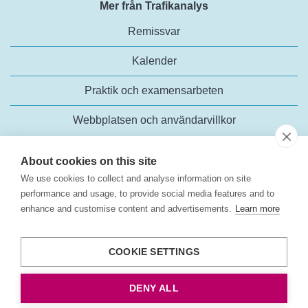
Mer från Trafikanalys
Remissvar
Kalender
Praktik och examensarbeten
Webbplatsen och användarvillkor
About cookies on this site
We use cookies to collect and analyse information on site
performance and usage, to provide social media features and to
enhance and customise content and advertisements.
Learn more
Trafikanalys
Rosenlundsgatan 54
COOKIE SETTINGS
118 63 Stockholm
Tel:
+46 (0)10-414 42 00
DENY ALL
E-post:
trafikanalys@trafa.se