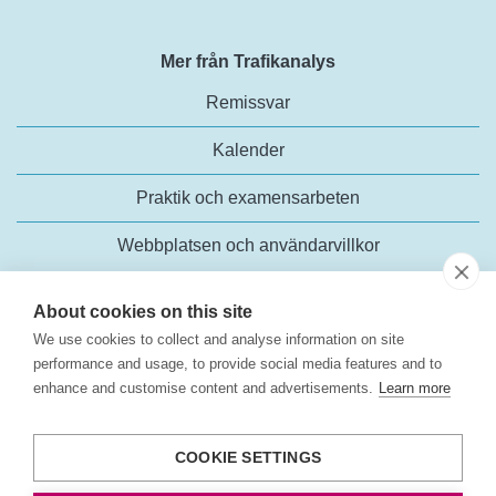
Mer från Trafikanalys
Remissvar
Kalender
Praktik och examensarbeten
Webbplatsen och användarvillkor
About cookies on this site
We use cookies to collect and analyse information on site
performance and usage, to provide social media features and to
enhance and customise content and advertisements.
Learn more
Trafikanalys
Rosenlundsgatan 54
COOKIE SETTINGS
118 63 Stockholm