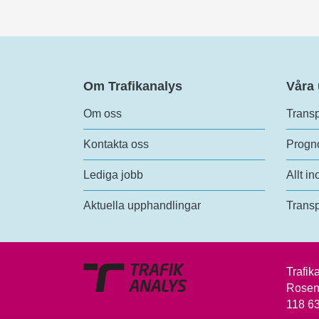
Om Trafikanalys
Våra
Om oss
Transp
Kontakta oss
Progno
Lediga jobb
Allt in
Aktuella upphandlingar
Transp
Trafik
Rosen
118 6