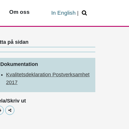
Om oss
In English
|
tta på sidan
Dokumentation
Kvalitetsdeklaration Postverksamhet
2017
la/Skriv ut
Skriv ut
Dela