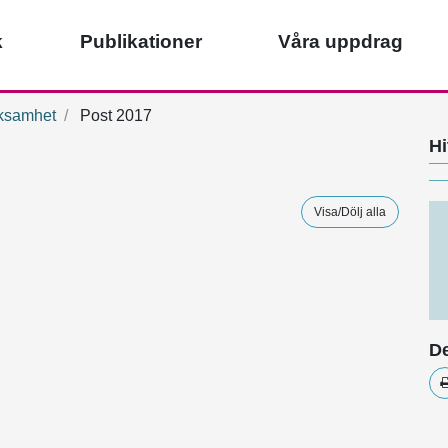
k
Publikationer
Våra uppdrag
ksamhet
Post 2017
Hi
Visa/Dölj alla
De