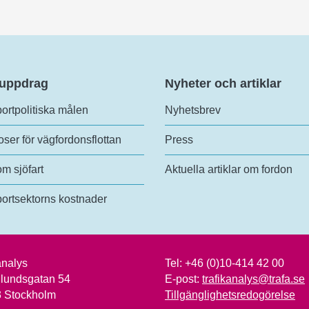
 uppdrag
Nyheter och artiklar
ortpolitiska målen
Nyhetsbrev
ser för vägfordonsflottan
Press
om sjöfart
Aktuella artiklar om fordon
ortsektorns kostnader
analys
Tel:
+46 (0)10-414 42 00
lundsgatan 54
E-post:
trafikanalys@trafa.se
3 Stockholm
Tillgänglighetsredogörelse