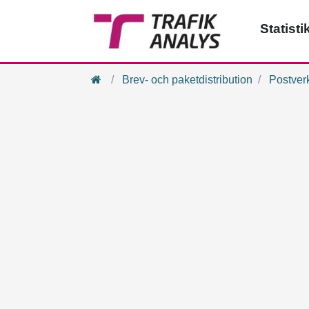
Statisti
Hem
Brev- och paketdistribution
Postver