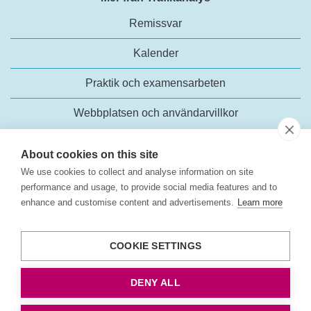
Remissvar
Kalender
Praktik och examensarbeten
Webbplatsen och användarvillkor
About cookies on this site
We use cookies to collect and analyse information on site
performance and usage, to provide social media features and to
enhance and customise content and advertisements.
Learn more
Trafikanalys
Rosenlundsgatan 54
COOKIE SETTINGS
118 63 Stockholm
Tel:
+46 (0)10-414 42 00
DENY ALL
E-post:
trafikanalys@trafa.se
Tillgänglighetsredogörelse