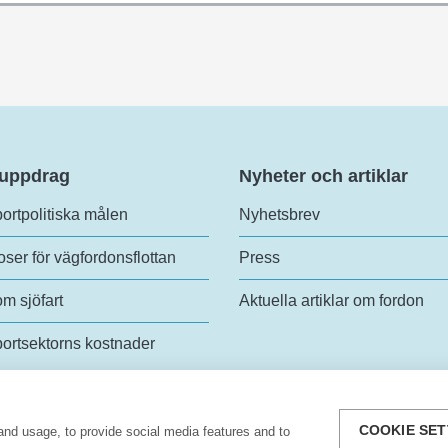
 uppdrag
Nyheter och artiklar
ortpolitiska målen
Nyhetsbrev
ser för vägfordonsflottan
Press
om sjöfart
Aktuella artiklar om fordon
ortsektorns kostnader
COOKIE SET
and usage, to provide social media features and to
analys
Tel:
+46 (0)10-414 42 00