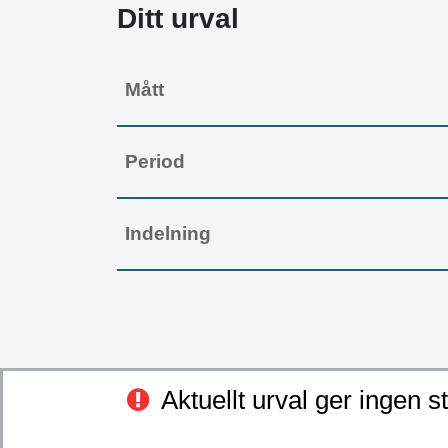
Ditt urval
Mått
Period
Indelning
Aktuellt urval ger ingen st