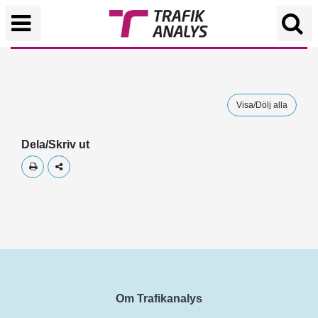
Visa/Dölj alla
Dela/Skriv ut
Skriv ut
Dela
Om Trafikanalys