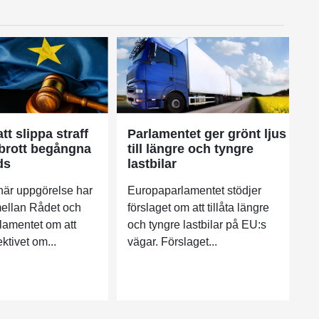
tt slippa straff
Parlamentet ger grönt ljus
ikbrott begångna
till längre och tyngre
ds
lastbilar
när uppgörelse har
Europaparlamentet stödjer
ellan Rådet och
förslaget om att tillåta längre
amentet om att
och tyngre lastbilar på EU:s
ektivet om...
vägar. Förslaget...