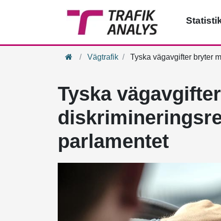
Statisti
Hem
Vägtrafik
Tyska vägavgifter bryter m
Tyska vägavgifter
diskrimineringsre
parlamentet