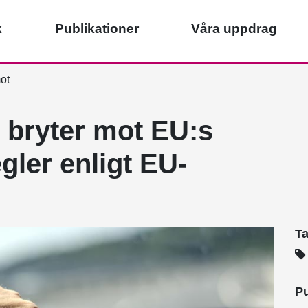
k
Publikationer
Våra uppdrag
ot
 bryter mot EU:s
gler enligt EU-
T
Pu