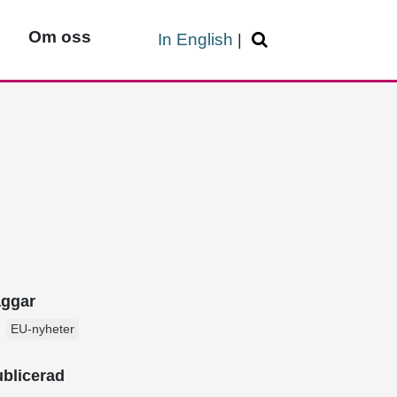
Om oss
In English
|
aggar
EU-nyheter
blicerad