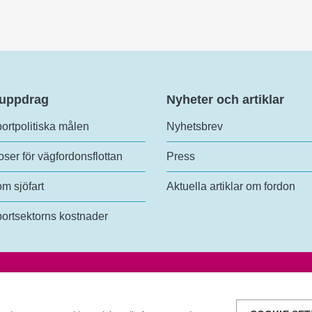
 uppdrag
Nyheter och artiklar
ortpolitiska målen
Nyhetsbrev
ser för vägfordonsflottan
Press
om sjöfart
Aktuella artiklar om fordon
ortsektorns kostnader
analys
Tel:
+46 (0)10-414 42 00
lundsgatan 54
E-post:
trafikanalys@trafa.se