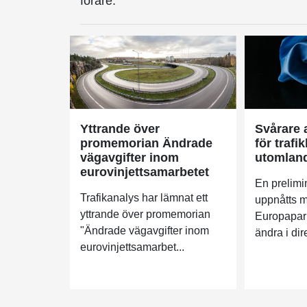
förare.
Yttrande över
Svårare a
promemorian Ändrade
för traf
vägavgifter inom
utomlan
eurovinjettsamarbetet
En prelimi
Trafikanalys har lämnat ett
uppnåtts m
yttrande över promemorian
Europaparl
"Ändrade vägavgifter inom
ändra i dir
eurovinjettsamarbet...