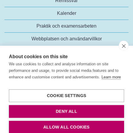
Remissvar
Kalender
Praktik och examensarbeten
Webbplatsen och användarvillkor
About cookies on this site
We use cookies to collect and analyse information on site
performance and usage, to provide social media features and to
enhance and customise content and advertisements.
Learn more
Trafikanalys
Rosenlundsgatan 54
COOKIE SETTINGS
118 63 Stockholm
Tel:
+46 (0)10-414 42 00
DENY ALL
E-post:
trafikanalys@trafa.se
Tillgänglighetsredogörelse
ALLOW ALL COOKIES