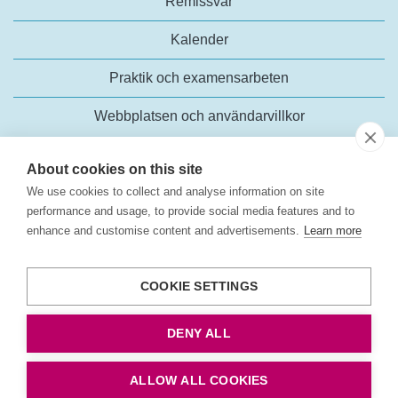
Remissvar
Kalender
Praktik och examensarbeten
Webbplatsen och användarvillkor
About cookies on this site
We use cookies to collect and analyse information on site
performance and usage, to provide social media features and to
enhance and customise content and advertisements.
Learn more
Trafikanalys
Rosenlundsgatan 54
COOKIE SETTINGS
118 63 Stockholm
Tel:
+46 (0)10-414 42 00
DENY ALL
E-post:
trafikanalys@trafa.se
Tillgänglighetsredogörelse
ALLOW ALL COOKIES