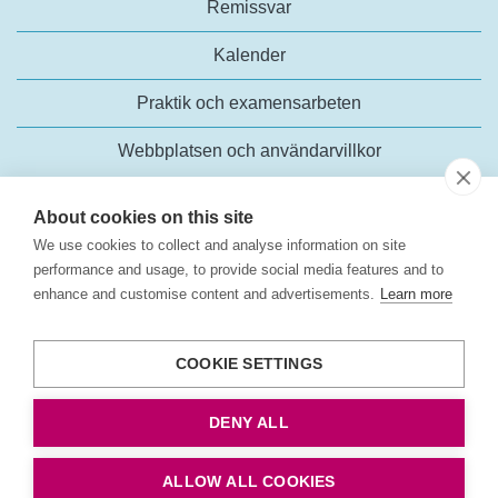
Remissvar
Kalender
Praktik och examensarbeten
Webbplatsen och användarvillkor
About cookies on this site
We use cookies to collect and analyse information on site
performance and usage, to provide social media features and to
enhance and customise content and advertisements.
Learn more
Trafikanalys
Rosenlundsgatan 54
COOKIE SETTINGS
118 63 Stockholm
Tel:
+46 (0)10-414 42 00
DENY ALL
E-post:
trafikanalys@trafa.se
Tillgänglighetsredogörelse
ALLOW ALL COOKIES