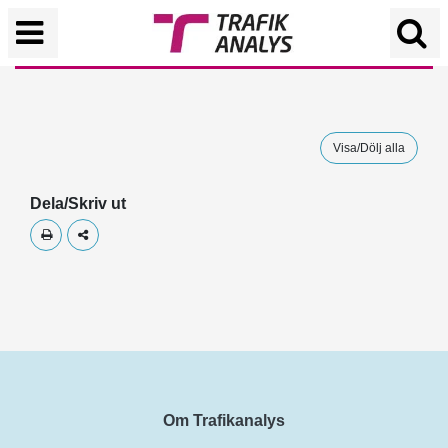
Visa/Dölj alla
Dela/Skriv ut
Skriv ut
Dela
Om Trafikanalys