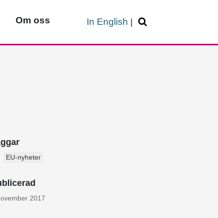
Om oss
In English
|
aggar
EU-nyheter
blicerad
november 2017