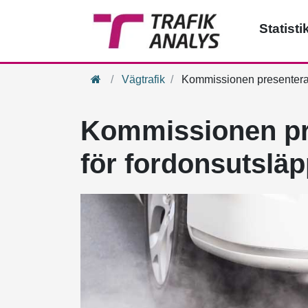
Statisti
Hem
Vägtrafik
Kommissionen presenterade
Kommissionen pre
för fordonsutslä