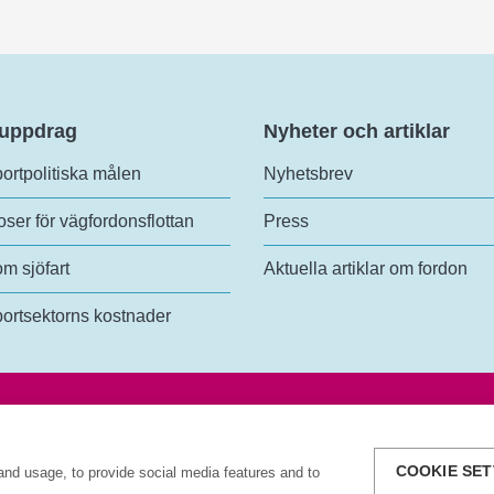
 uppdrag
Nyheter och artiklar
ortpolitiska målen
Nyhetsbrev
ser för vägfordonsflottan
Press
om sjöfart
Aktuella artiklar om fordon
ortsektorns kostnader
analys
Tel:
+46 (0)10-414 42 00
lundsgatan 54
E-post:
trafikanalys@trafa.se
3 Stockholm
Tillgänglighetsredogörelse
COOKIE SET
and usage, to provide social media features and to