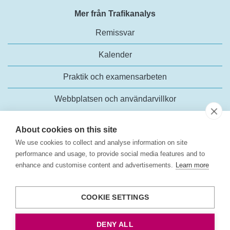
Mer från Trafikanalys
Remissvar
Kalender
Praktik och examensarbeten
Webbplatsen och användarvillkor
About cookies on this site
We use cookies to collect and analyse information on site
performance and usage, to provide social media features and to
enhance and customise content and advertisements.
Learn more
Trafikanalys
Rosenlundsgatan 54
COOKIE SETTINGS
118 63 Stockholm
Tel:
+46 (0)10-414 42 00
DENY ALL