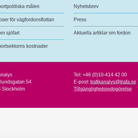
ortpolitiska målen
Nyhetsbrev
ser för vägfordonsflottan
Press
om sjöfart
Aktuella artiklar om fordon
ortsektorns kostnader
analys
Tel:
+46 (0)10-414 42 00
lundsgatan 54
E-post:
trafikanalys@trafa.se
3 Stockholm
Tillgänglighetsredogörelse