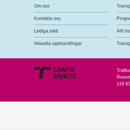
Om oss
Transp
Kontakta oss
Progno
Lediga jobb
Allt in
Aktuella upphandlingar
Transp
Trafik
Rosen
118 6