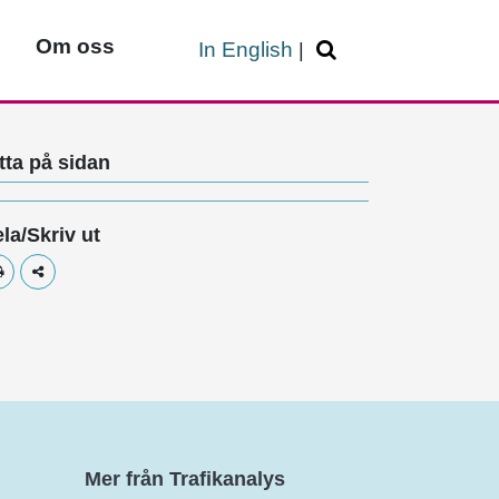
Om oss
In English
|
tta på sidan
la/Skriv ut
Skriv ut
Dela
Mer från Trafikanalys