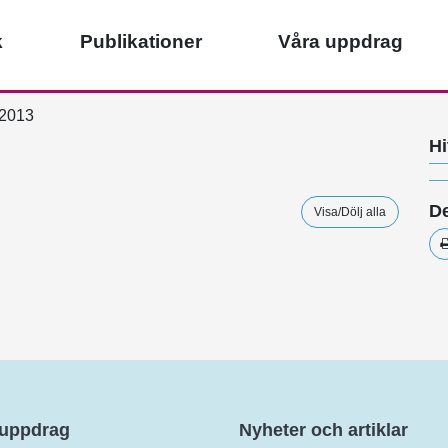
k
Publikationer
Våra uppdrag
2013
Hi
De
Visa/Dölj alla
 uppdrag
Nyheter och artiklar