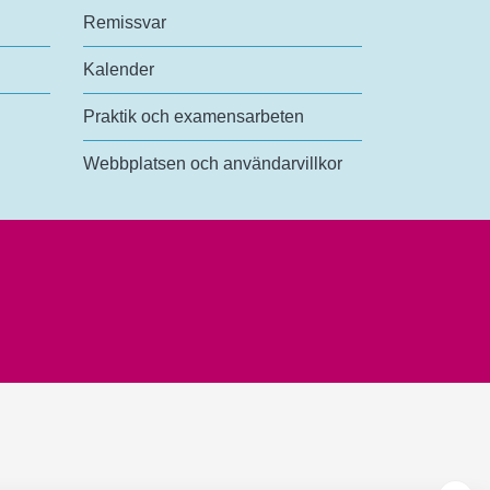
Remissvar
Kalender
Praktik och examensarbeten
Webbplatsen och användarvillkor