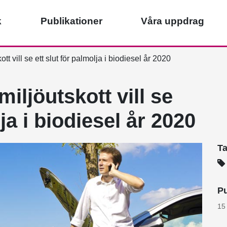
k
Publikationer
Våra uppdrag
t vill se ett slut för palmolja i biodiesel år 2020
iljöutskott vill se
lja i biodiesel år 2020
T
Pu
15