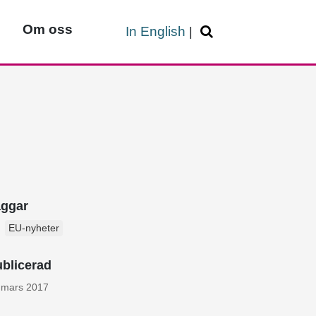
Om oss
In English
|
aggar
EU-nyheter
blicerad
 mars 2017