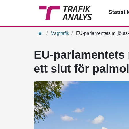
Statisti
Hem
Vägtrafik
EU-parlamentets miljöutskot
EU-parlamentets m
ett slut för palmo