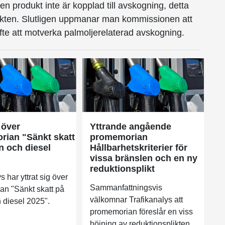
 en produkt inte är kopplad till avskogning, detta
ten. Slutligen uppmanar man kommissionen att
yfte att motverka palmoljerelaterad avskogning.
 över
Yttrande angående
ian "Sänkt skatt
promemorian
n och diesel
Hållbarhetskriterier för
vissa bränslen och en ny
reduktionsplikt
s har yttrat sig över
Sammanfattningsvis
n "Sänkt skatt på
välkomnar Trafikanalys att
 diesel 2025".
promemorian föreslår en viss
höjning av reduktionsplikten...