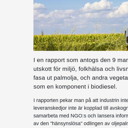
I en rapport som antogs den 9 m
utskott för miljö, folkhälsa och l
fasa ut palmolja, och andra vegetab
som en komponent i biodiesel.
I rapporten pekar man på att industrin in
leveranskedjor inte är kopplad till avs
samarbeta med NGO:s och lansera infor
av den "hänsynslösa" odlingen av oljepa