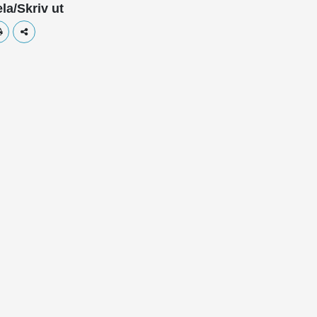
la/Skriv ut
Skriv ut
Dela