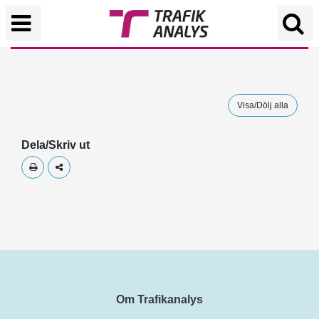
Visa/Dölj alla
Dela/Skriv ut
Skriv ut
Dela
Om Trafikanalys