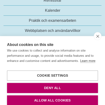
Remissvar
Kalender
Praktik och examensarbeten
Webbplatsen och användarvillkor
About cookies on this site
We use cookies to collect and analyse information on site
performance and usage, to provide social media features and to
enhance and customise content and advertisements.
Learn more
Trafikanalys
Rosenlundsgatan 54
COOKIE SETTINGS
118 63 Stockholm
Tel:
+46 (0)10-414 42 00
DENY ALL
E-post:
trafikanalys@trafa.se
Tillgänglighetsredogörelse
ALLOW ALL COOKIES