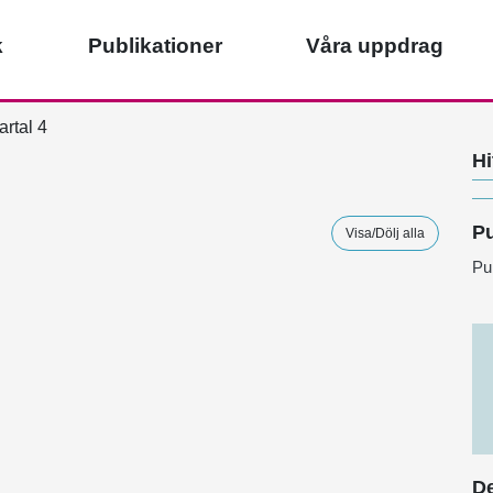
k
Publikationer
Våra uppdrag
artal 4
Hi
Pu
Visa/Dölj alla
Pu
De