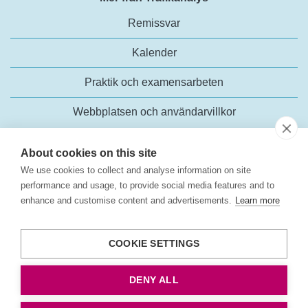
Remissvar
Kalender
Praktik och examensarbeten
Webbplatsen och användarvillkor
About cookies on this site
We use cookies to collect and analyse information on site
performance and usage, to provide social media features and to
enhance and customise content and advertisements.
Learn more
Trafikanalys
Rosenlundsgatan 54
COOKIE SETTINGS
118 63 Stockholm
Tel:
+46 (0)10-414 42 00
DENY ALL
E-post:
trafikanalys@trafa.se
Tillgänglighetsredogörelse