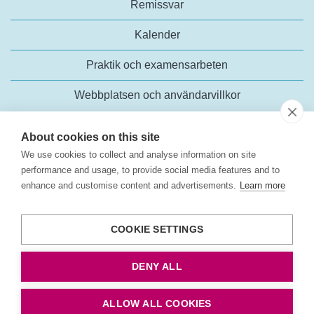
Remissvar
Kalender
Praktik och examensarbeten
Webbplatsen och användarvillkor
About cookies on this site
We use cookies to collect and analyse information on site
performance and usage, to provide social media features and to
enhance and customise content and advertisements.
Learn more
Trafikanalys
Rosenlundsgatan 54
COOKIE SETTINGS
118 63 Stockholm
Tel:
+46 (0)10-414 42 00
DENY ALL
E-post:
trafikanalys@trafa.se
Tillgänglighetsredogörelse
ALLOW ALL COOKIES