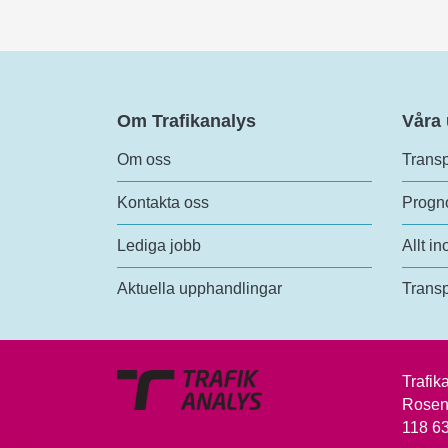
Om Trafikanalys
Våra
Om oss
Transp
Kontakta oss
Progno
Lediga jobb
Allt in
Aktuella upphandlingar
Transp
Trafik
Rosen
118 6