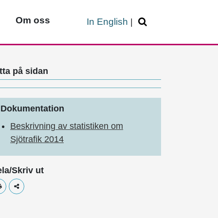
Om oss
In English
|
tta på sidan
Dokumentation
Beskrivning av statistiken om
Sjötrafik 2014
la/Skriv ut
Skriv ut
Dela