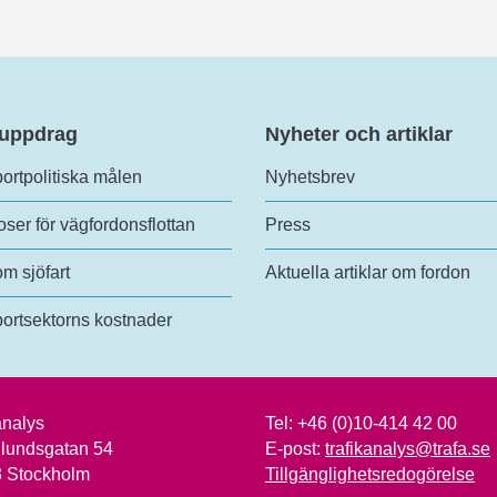
 uppdrag
Nyheter och artiklar
ortpolitiska målen
Nyhetsbrev
ser för vägfordonsflottan
Press
om sjöfart
Aktuella artiklar om fordon
ortsektorns kostnader
analys
Tel:
+46 (0)10-414 42 00
lundsgatan 54
E-post:
trafikanalys@trafa.se
3 Stockholm
Tillgänglighetsredogörelse