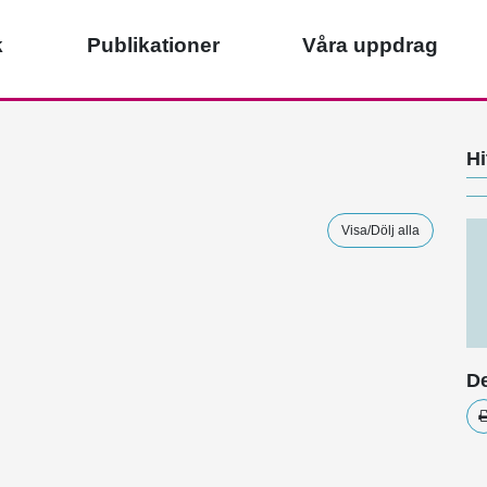
k
Publikationer
Våra uppdrag
Hi
Visa/Dölj alla
De