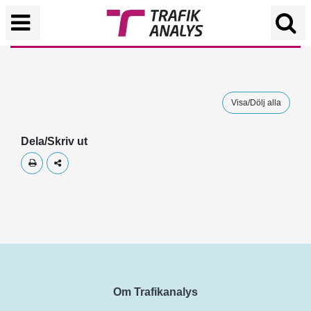
Visa/Dölj alla
Dela/Skriv ut
Skriv ut
Dela
Om Trafikanalys