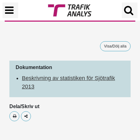
Visa/Dölj alla
Dokumentation
Beskrivning av statistiken för Sjötrafik
2013
Dela/Skriv ut
Skriv ut
Dela