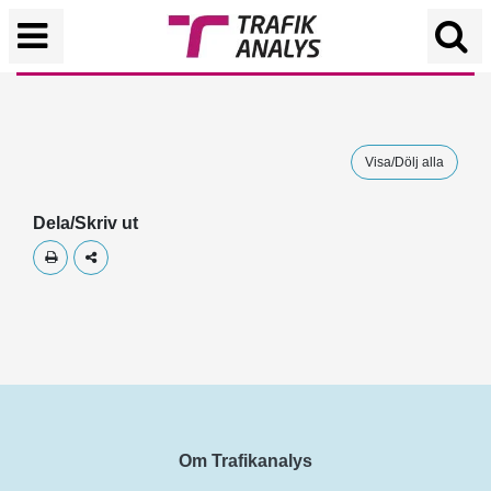
Visa/Dölj alla
Dela/Skriv ut
Skriv ut
Dela
Om Trafikanalys