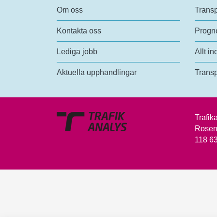
Om oss
Transp
Kontakta oss
Progno
Lediga jobb
Allt in
Aktuella upphandlingar
Transp
Trafik
Rosen
118 6