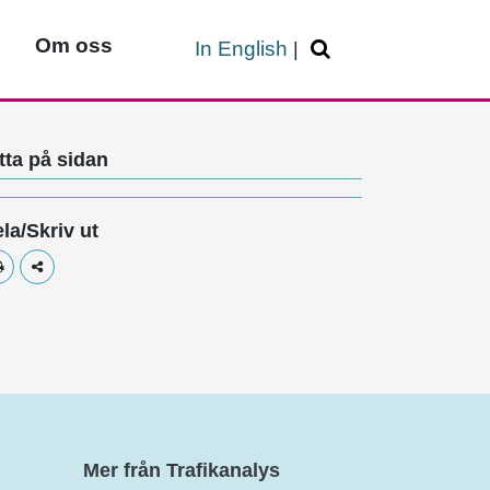
Om oss
In English
|
tta på sidan
la/Skriv ut
Skriv ut
Dela
Mer från Trafikanalys