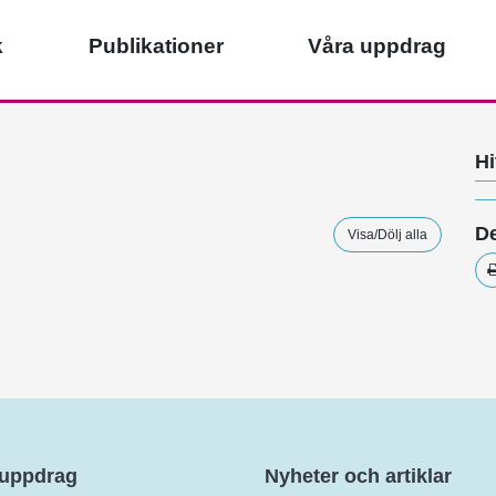
k
Publikationer
Våra uppdrag
Hi
De
Visa/Dölj alla
 uppdrag
Nyheter och artiklar