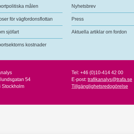
ortpolitiska målen
Nyhetsbrev
ser för vägfordonsflottan
Press
om sjöfart
Aktuella artiklar om fordon
ortsektorns kostnader
analys
Tel:
+46 (0)10-414 42 00
lundsgatan 54
E-post:
trafikanalys@trafa.se
3 Stockholm
Tillgänglighetsredogörelse