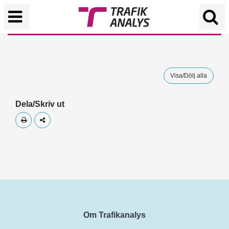
Visa/Dölj alla
Dela/Skriv ut
Skriv ut
Dela
Om Trafikanalys