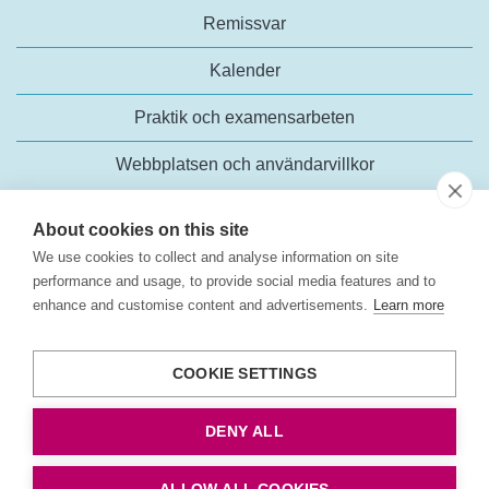
Remissvar
Kalender
Praktik och examensarbeten
Webbplatsen och användarvillkor
About cookies on this site
We use cookies to collect and analyse information on site
performance and usage, to provide social media features and to
enhance and customise content and advertisements.
Learn more
Trafikanalys
Rosenlundsgatan 54
COOKIE SETTINGS
118 63 Stockholm
Tel:
+46 (0)10-414 42 00
DENY ALL
E-post:
trafikanalys@trafa.se
Tillgänglighetsredogörelse