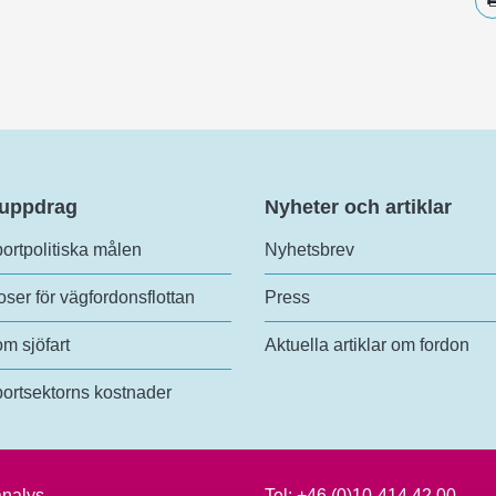
 uppdrag
Nyheter och artiklar
ortpolitiska målen
Nyhetsbrev
ser för vägfordonsflottan
Press
om sjöfart
Aktuella artiklar om fordon
ortsektorns kostnader
analys
Tel:
+46 (0)10-414 42 00