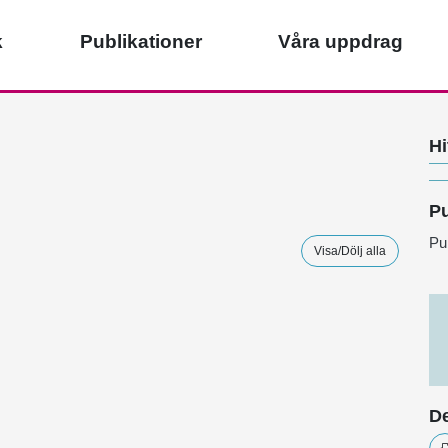
k
Publikationer
Våra uppdrag
Hi
Pu
Pu
Visa/Dölj alla
De