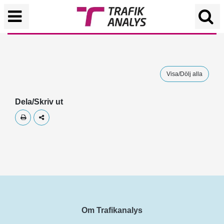
Visa/Dölj alla
Dela/Skriv ut
Skriv ut
Dela
Om Trafikanalys